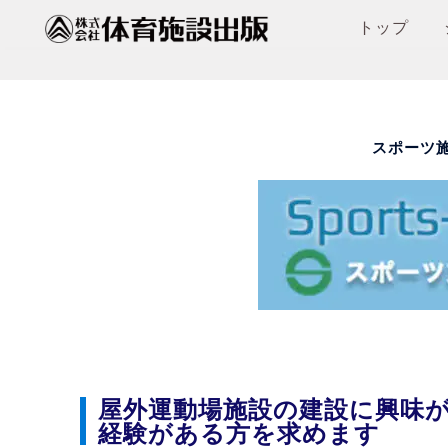
コ
トップ
ン
テ
ン
スポーツ
ツ
へ
ス
キ
ッ
プ
屋外運動場施設の建設に興味
経験がある方を求めます