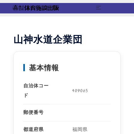
コ
ン
テ
山神水道企業団
ン
ツ
へ
ス
基本情報
キ
ッ
自治体コー
プ
409065
ド
郵便番号
都道府県
福岡県