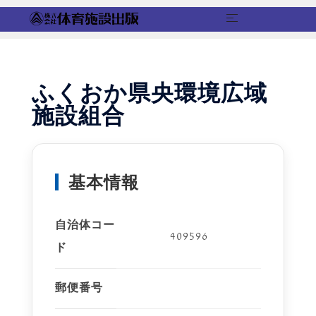
コ
ン
テ
ふくおか県央環境広域
ン
施設組合
ツ
へ
ス
キ
基本情報
ッ
プ
自治体コー
409596
ド
郵便番号