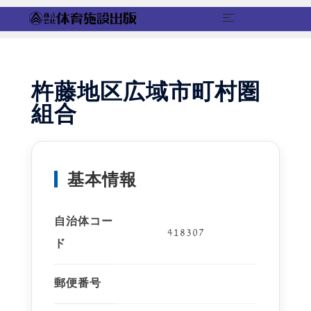
コ
ン
テ
杵藤地区広域市町村圏
ン
組合
ツ
へ
ス
キ
基本情報
ッ
プ
自治体コー
418307
ド
郵便番号