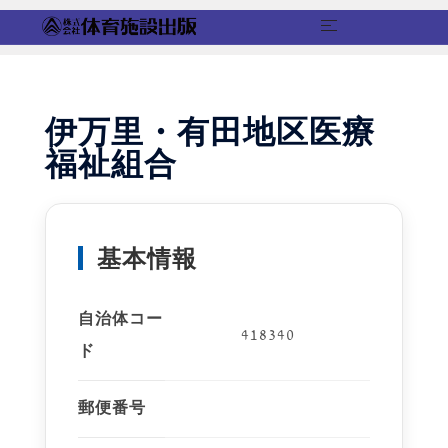
コ
ン
テ
伊万里・有田地区医療
ン
福祉組合
ツ
へ
ス
キ
基本情報
ッ
プ
自治体コー
418340
ド
郵便番号