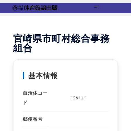
コ
ン
テ
宮崎県市町村総合事務
ン
組合
ツ
へ
ス
キ
基本情報
ッ
プ
自治体コー
458414
ド
郵便番号