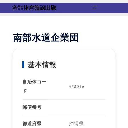
コ
ン
テ
南部水道企業団
ン
ツ
へ
ス
基本情報
キ
ッ
自治体コー
プ
478016
ド
郵便番号
都道府県
沖縄県