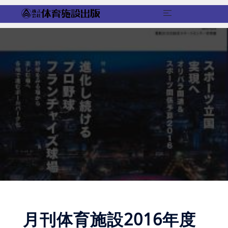
コ
ン
テ
ン
ツ
へ
ス
キ
ッ
プ
月刊体育施設2016年度