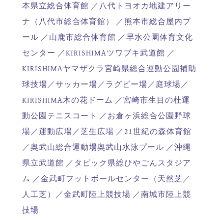
本県立総合体育館 ／八代トヨオカ地建アリー
ナ（八代市総合体育館） ／熊本市総合屋内プ
ール ／山鹿市総合体育館 ／早水公園体育文化
センター ／KIRISHIMAツワブキ武道館 ／
KIRISHIMAヤマザクラ宮崎県総合運動公園補助
球技場／サッカー場／ラグビー場／庭球場／
KIRISHIMA木の花ドーム ／宮崎市生目の杜運
動公園テニスコート ／お倉ヶ浜総合公園野球
場／運動広場／芝生広場 ／21世紀の森体育館
／奥武山総合運動場奥武山水泳プール ／沖縄
県立武道館 ／タピック県総ひやごんスタジア
ム ／金武町フットボールセンター（天然芝／
人工芝）／金武町陸上競技場 ／南城市陸上競
技場