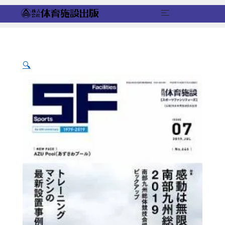
コ
ン
テ
ン
🔍
ツ
へ
ス
キ
ッ
プ