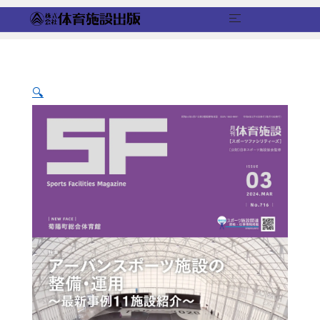
コ
ン
テ
ン
🔍
ツ
へ
ス
キ
ッ
プ